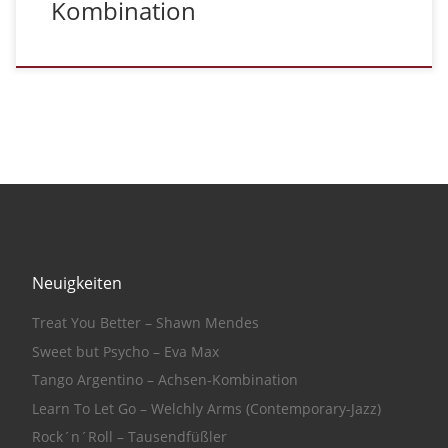
Kombination
Neuigkeiten
Treat You Better – Shawn Mendes
Sweet but Psycho – Eva Max
Tango Argentino – Achsen-Kombination
Learn To Let Go – Welchly Arms (Contemporary-Jazz)
Rock´n´Roll – Tausendfüßler