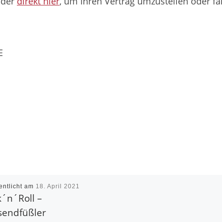
der
direkt hier
, um Ihren Vertrag umzustellen oder fal
E
entlicht am
18. April 2021
´n´Roll –
sendfüßler