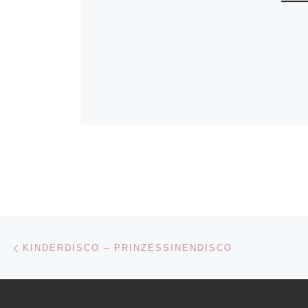
Beitragsnavigation
Vorheriger Beitrag
KINDERDISCO – PRINZESSINENDISCO