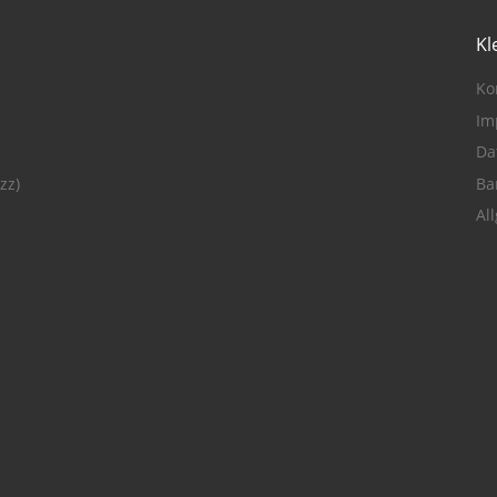
Kl
Ko
Im
Da
zz)
Ba
Al